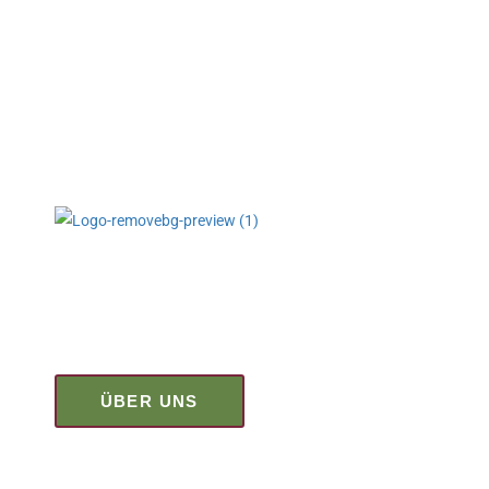
BEI INTERESSE MELDEN SIE SICH GERN 
-> BESONDE
SCHN
In der zunehmend vernetzten Welt
Deutschk
hat „Freiheit“ die neuen
Bedeutungen: Flexibilität, Diversität,
Sprachpr
und Selbstentscheidung.
Unser T
ÜBER UNS