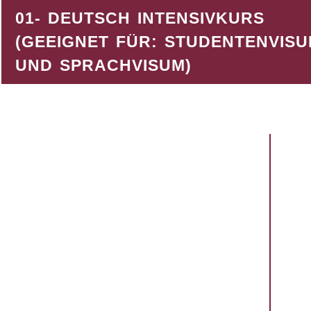
01- DEUTSCH INTENSIVKURS
(GEEIGNET FÜR: STUDENTENVIS
UND SPRACHVISUM)
EINSTIEG JEDEN MONAT MÖGLICH
GRUPPE:
5-16 TEILNEHMER
STU
DAUER:
AUS
20 UNTERRICHTSSTUNDEN PRO
DEU
WOCHE,
ARB
1 UST = 45 MIN.
PREIS: PRO WOCHE 110 €
ORT:
PRÄSENZKURSE IN DER