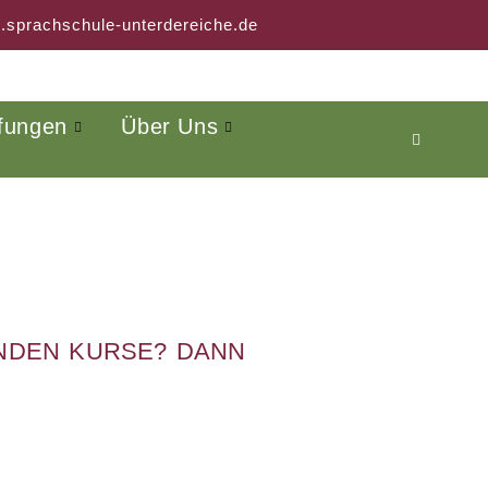
.sprachschule-unterdereiche.de
fungen
Über Uns
ENDEN KURSE? DANN