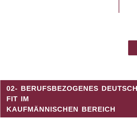
SCHWEINFURTER STRASSE 28, 9
7076, WÜRZBURG
WIR BERATEN SIE GERN,
02- BERUFSBEZOGENES DEUTSCH
FIT IM
KAUFMÄNNISCHEN BEREICH
100 % FÖRDERUNG MIT AVGS-GUTSCHEI