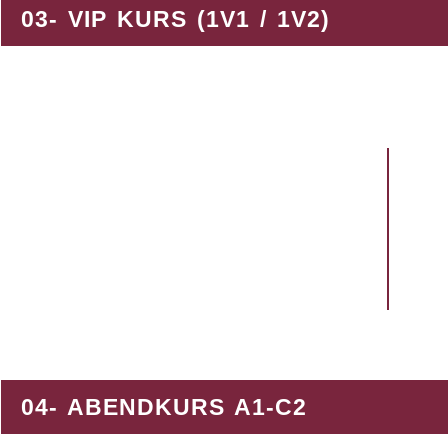
03- VIP KURS (1V1 / 1V2)
DIESER KURS LÄSST SICH NACH IHREN 
GERN BEI UNS!
ZEIT:
DAUERHAFT
UNTERRICHTSPLAN:
JE NACH VEREINBARUNG
ORT:
PRÄSENZ ODER ONLINE ​
04- ABENDKURS A1-C2