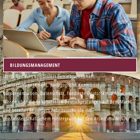
BILDUNGSMANAGEMENT
Intro: Der Kurs kombiniert Betriebswirtschaft,
Qualitätsmanagement, pädagogische Kenntnisse,
Büroorganisation, Datenschutz, fundierte Deutschkenntnisse und
Wissen über die bekanntesten Deutschprüfungen auf dem Markt
und bereitet besonders Arbeitssuchende mit
geistwissenschaftlichem Hintergrund auf den Arbeitsmarkt vor.